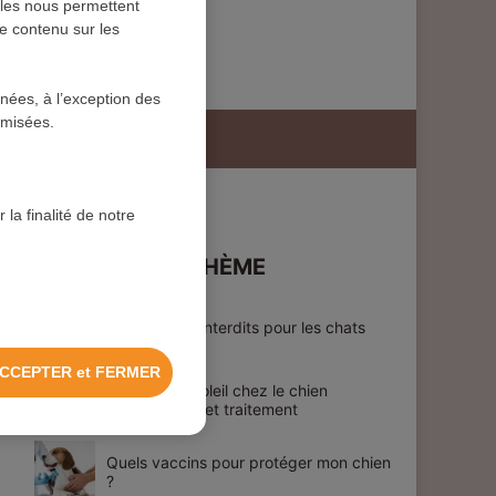
lles nous permettent
de contenu sur les
nnées, à l’exception des
ymisées.
 la finalité de notre
SUR LE MÊME THÈME
Les aliments interdits pour les chats
CCEPTER et FERMER
Le coup de soleil chez le chien
: précautions et traitement
Quels vaccins pour protéger mon chien
?