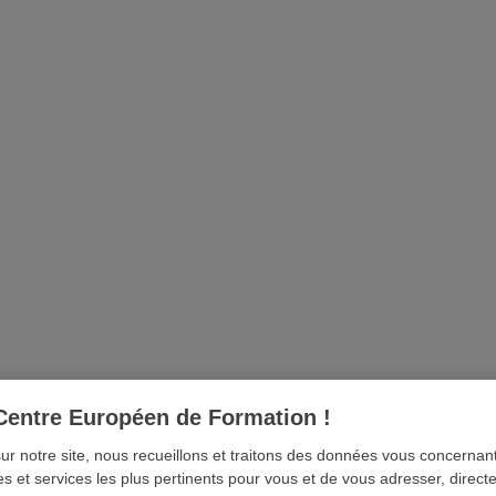
Santé Animale
TOUT SAVOIR SUR LES FORMATIONS !
NFORMATION
GRATUITE
ET
SAN
Quelle formation vous intéresse ?
Centre Européen de Formation !
sur notre site, nous recueillons et traitons des données vous concerna
es et services les plus pertinents pour vous et de vous adresser, direc