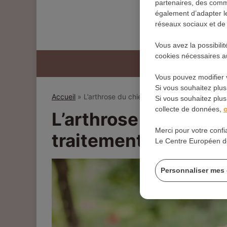
partenaires, des commu
également d’adapter le
réseaux sociaux et de r
Vous avez la possibili
cookies nécessaires au
Vous pouvez modifier 
Si vous souhaitez plus
Accueil
»
L’arthrose du chien : causes, symptômes et
Si vous souhaitez plus 
collecte de données,
c
L’arthrose du chien
Merci pour votre confi
traitements
Le Centre Européen d
Personnaliser mes