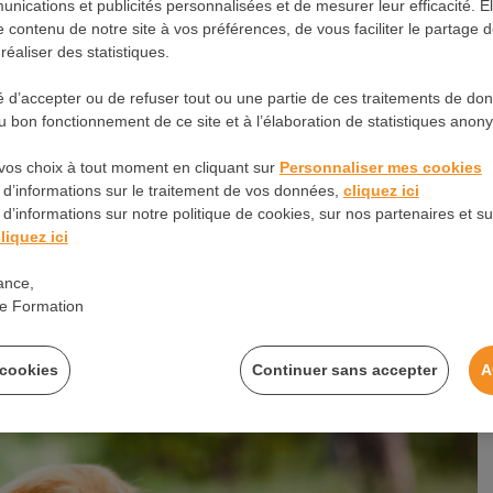
nications et publicités personnalisées et de mesurer leur efficacité. E
 contenu de notre site à vos préférences, de vous faciliter le partage 
éaliser des statistiques.
té d’accepter ou de refuser tout ou une partie de ces traitements de do
 bon fonctionnement de ce site et à l’élaboration de statistiques anon
Formations
Métiers
Santé
Contact
vos choix à tout moment en cliquant sur
Personnaliser mes cookies
 d’informations sur le traitement de vos données,
cliquez ici
 traitements
d’informations sur notre politique de cookies, sur nos partenaires et sur
liquez ici
 : causes, symptômes et
ance,
e Formation
 cookies
Continuer sans accepter
A