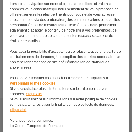
16 ans et sans condition de diplôme. Les
Lors de la navigation sur notre site, nous recueillons et traitons des
inscriptions se font tout au long de l’année.
données vous concernant qui nous permettent de vous proposer les
offres et services les plus pertinents pour vous et de vous adresser,
Les formations, disponibles aux formats
directement ou via des partenaires, des communications et publicités
numériques et papier, vous permettent d’étudier de
personnalisées et de mesurer leur efficacité. Elles nous permettent
manière ludique, interactive, et surtout quand vous
également d’adapter le contenu de notre site à vos préférences, de
voulez et où vous voulez. Elles s’adaptent à votre
vous faciliter le partage de contenu sur les réseaux sociaux et de
rythme, en fonction de vos contraintes
réaliser des statistiques.
professionnelles et familiales.
Vous avez la possibilité d’accepter ou de refuser tout ou une partie de
Les plus du CEF ? Un espace élève en ligne
ces traitements de données, à l’exception des cookies nécessaires au
accessible tout le temps, des professeurs qualifiés
bon fonctionnement de ce site et à l’élaboration de statistiques
anonymisées.
et un coach personnel pour vous accompagner et
vous motiver durant votre formation !
Vous pouvez modifier vos choix à tout moment en cliquant sur
Personnaliser mes cookies
Site :
https://www.centre-europeen-
Si vous souhaitez plus d’informations sur le traitement de vos
formation.fr/formations/metiers-animaliers/
données,
cliquez ici
Si vous souhaitez plus d’informations sur notre politique de cookies,
Découvrez tous les métiers et formations en relation
sur nos partenaires et sur la finalité de notre collecte de données,
cliquez ici
avec les formations en soins animaliers.
Merci pour votre confiance,
À propos
Le Centre Européen de Formation