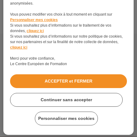
Formation animalière : c’est le moment de se lancer
anonymisées.
!
Vous pouvez modifier vos choix à tout moment en cliquant sur
Personnaliser mes cookies
Si vous souhaitez plus d’informations sur le traitement de vos
données,
cliquez ici
Si vous souhaitez plus d’informations sur notre politique de cookies,
Découvrez tous les métiers et formations en relation
sur nos partenaires et sur la finalité de notre collecte de données,
avec les formations en soins animaliers.
cliquez ici
Merci pour votre confiance,
À propos
Le Centre Européen de Formation
Mentions légales
Plan du site
ACCEPTER et FERMER
Politique de protection de vos données personnelles
Blog Formation CAP Esthétique
Continuer sans accepter
Blog Petite Enfance
Avis sur le Centre Européen de Formation
Personnaliser mes cookies
© 2026 www.formation-animaux.fr