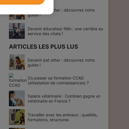
Devenir pet sitter : découvrez notre
guide !
Devenir éducateur félin : une carrière au
service des chats !
ARTICLES LES PLUS LUS
Devenir pet sitter : découvrez notre
guide !
Où passer sa formation CCAD
(attestation de connaissances) ?
Salaire vétérinaire : Combien gagne un
vétérinaire en France ?
Travailler avec les animaux : qualités,
formations, structures