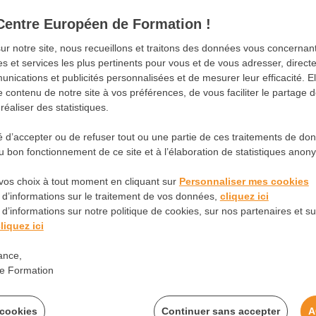
Centre Européen de Formation !
sur notre site, nous recueillons et traitons des données vous concerna
es et services les plus pertinents pour vous et de vous adresser, direc
nications et publicités personnalisées et de mesurer leur efficacité. E
Formations
Métiers
Santé
Contact
 contenu de notre site à vos préférences, de vous faciliter le partage 
éaliser des statistiques.
té d’accepter ou de refuser tout ou une partie de ces traitements de do
 bon fonctionnement de ce site et à l’élaboration de statistiques anon
omaine animalier
vos choix à tout moment en cliquant sur
Personnaliser mes cookies
 d’informations sur le traitement de vos données,
cliquez ici
d’informations sur notre politique de cookies, sur nos partenaires et sur
liquez ici
ance,
e Formation
 cookies
Continuer sans accepter
A