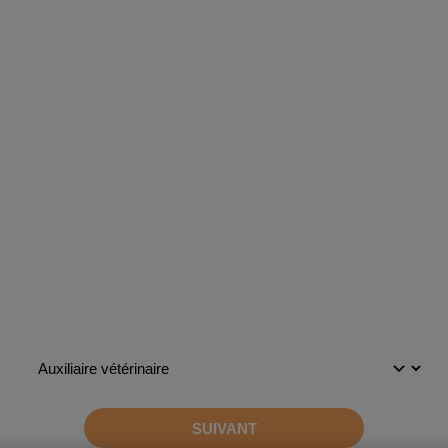
Santé Animale
TOUT SAVOIR SUR LES FORMATIONS !
NFORMATION
GRATUITE
ET
SAN
Quelle formation vous intéresse ?