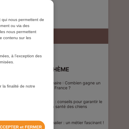
nt qui nous permettent de
tement ou via des
lles nous permettent
de contenu sur les
nnées, à l’exception des
ymisées.
SUR LE MÊME THÈME
Salaire vétérinaire : Combien gagne un
 la finalité de notre
vétérinaire en France ?
Élevage chien : conseils pour garantir le
bien-être et la santé des chiens
Soigneur animalier : un métier fascinant !
CCEPTER et FERMER