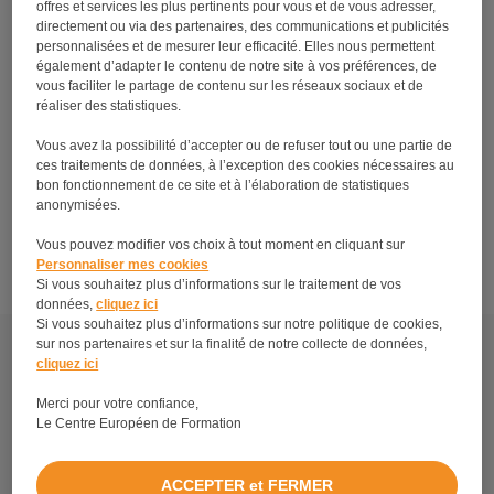
offres et services les plus pertinents pour vous et de vous adresser,
directement ou via des partenaires, des communications et publicités
personnalisées et de mesurer leur efficacité. Elles nous permettent
également d’adapter le contenu de notre site à vos préférences, de
vous faciliter le partage de contenu sur les réseaux sociaux et de
réaliser des statistiques.
Vous avez la possibilité d’accepter ou de refuser tout ou une partie de
ces traitements de données, à l’exception des cookies nécessaires au
bon fonctionnement de ce site et à l’élaboration de statistiques
anonymisées.
Devenir pet sitter : découvrez notre guide !
Vous pouvez modifier vos choix à tout moment en cliquant sur
Personnaliser mes cookies
Si vous souhaitez plus d’informations sur le traitement de vos
données,
cliquez ici
Si vous souhaitez plus d’informations sur notre politique de cookies,
Découvrez tous les métiers et formations en relation
sur nos partenaires et sur la finalité de notre collecte de données,
avec les formations en soins animaliers.
cliquez ici
Merci pour votre confiance,
À propos
Le Centre Européen de Formation
Mentions légales
Plan du site
ACCEPTER et FERMER