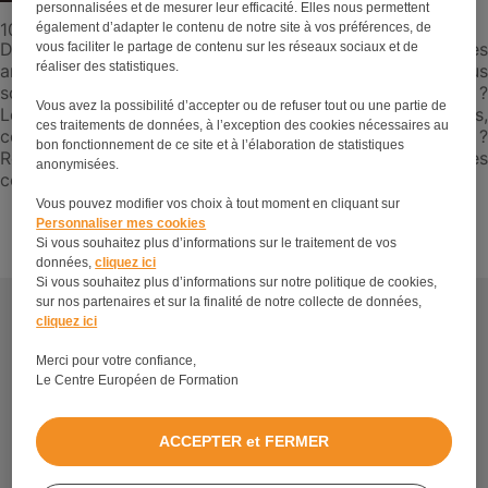
personnalisées et de mesurer leur efficacité. Elles nous permettent
10 juillet 2018
par Simon
également d’adapter le contenu de notre site à vos préférences, de
Depuis toujours, vous vous imaginez travailler auprès des
vous faciliter le partage de contenu sur les réseaux sociaux et de
réaliser des statistiques.
animaux et plus particulièrement auprès des chiens ? Vous
souhaitez constituer un véritable binôme homme-chien ?
Vous avez la possibilité d’accepter ou de refuser tout ou une partie de
Le métier de maître chien est fait pour vous ! Alors,
ces traitements de données, à l’exception des cookies nécessaires au
comment devenir maître-chien ou agent cynophile ?
bon fonctionnement de ce site et à l’élaboration de statistiques
Retrouvez la formation maître-chien nécessaire, les
anonymisées.
conditions d’accès ainsi que la rémunération de cette…
Vous pouvez modifier vos choix à tout moment en cliquant sur
Personnaliser mes cookies
Lire la suite
Si vous souhaitez plus d’informations sur le traitement de vos
données,
cliquez ici
Si vous souhaitez plus d’informations sur notre politique de cookies,
sur nos partenaires et sur la finalité de notre collecte de données,
Découvrez tous les métiers et formations en relation
cliquez ici
avec les formations en soins animaliers.
Merci pour votre confiance,
À propos
Le Centre Européen de Formation
Mentions légales
Plan du site
ACCEPTER et FERMER
Politique de protection de vos données personnelles